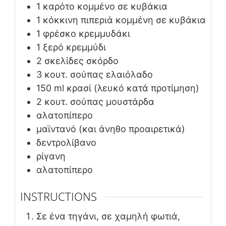
1
καρότο κομμένο σε κυβάκια
1
κόκκινη πιπεριά κομμένη σε κυβάκια
1
φρέσκο κρεμμυδάκι
1
ξερό κρεμμύδι
2
σκελίδες σκόρδο
3
κουτ. σούπας
ελαιόλαδο
150
ml
κρασί (λευκό κατά προτίμηση)
2
κουτ. σούπας
μουστάρδα
αλατοπίπερο
μαϊντανό (και άνηθο προαιρετικά)
δεντρολίβανο
ρίγανη
αλατοπίπερο
INSTRUCTIONS
Σε ένα τηγάνι, σε χαμηλή φωτιά,