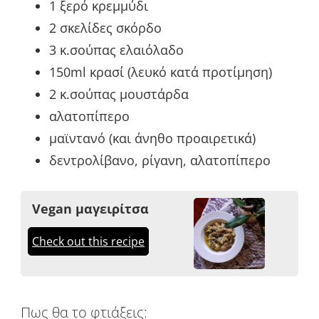
1 ξερό κρεμμύδι
2 σκελίδες σκόρδο
3 κ.σούπας ελαιόλαδο
150ml κρασί (λευκό κατά προτίμηση)
2 κ.σούπας μουστάρδα
αλατοπίπερο
μαϊντανό (και άνηθο προαιρετικά)
δεντρολίβανο, ρίγανη, αλατοπίπερο
Vegan μαγειρίτσα
Check out this recipe
Πως θα το φτιάξεις: