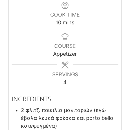
COOK TIME
minutes
10
mins
COURSE
Appetizer
SERVINGS
4
INGREDIENTS
2
φλιτζ.
ποικιλία μανιταριών (εγώ
έβαλα λευκά φρέσκα και porto bello
κατεψυγμένα)