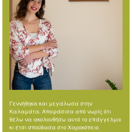
Γεννήθηκα και μεγάλωσα στην
Καλαμάτα. Αποφάσισα από νωρίς ότι
θέλω να ακολουθήσω αυτό το επάγγελμα
κι έτσι σπούδασα στο Χαροκόπειο