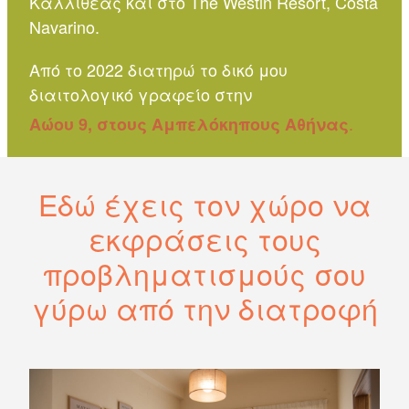
Καλλιθέας και στο The Westin Resort, Costa
Navarino.
Από το 2022 διατηρώ το δικό μου
διαιτολογικό γραφείο στην
.
Αώου 9, στους Αμπελόκηπους Αθήνας
Εδώ έχεις τον χώρο να
εκφράσεις τους
προβληματισμούς σου
γύρω από την διατροφή