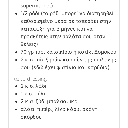
supermarket)
1/2
ρόδι (το ρόδι μπορεί να διατηρηθεί
καθαρισμένο μέσα σε ταπεράκι στην
κατάψυξη για 3 μήνες και να
προσθέτεις στην σαλάτα σου όταν
θέλεις)
70
γρ
τυρί κατσικίσιο ή κατίκι Δομοκού
2
κ.σ.
mix ξηρών καρπών της επιλογής
σου (εδώ έχει φιστίκια και καρύδια)
Για το dressing
2
κ.σ.
λάδι
1
κ.σ.
μέλι
2
κ.σ.
ξύδι μπαλσάμικο
αλάτι, πιπέρι, λίγο κάρυ, σκόνη
σκόρδου