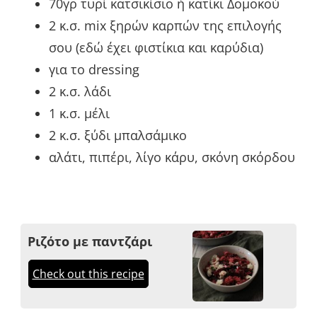
70γρ τυρί κατσικίσιο ή κατίκι Δομοκού
2 κ.σ. mix ξηρών καρπών της επιλογής
σου (εδώ έχει φιστίκια και καρύδια)
για το dressing
2 κ.σ. λάδι
1 κ.σ. μέλι
2 κ.σ. ξύδι μπαλσάμικο
αλάτι, πιπέρι, λίγο κάρυ, σκόνη σκόρδου
Ριζότο με παντζάρι
Check out this recipe