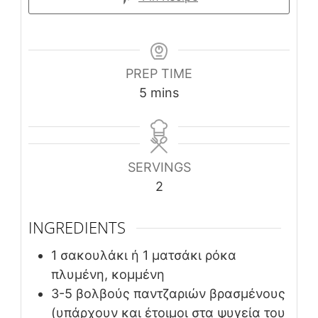
PREP TIME
minutes
5
mins
SERVINGS
2
INGREDIENTS
1
σακουλάκι ή 1 ματσάκι ρόκα
πλυμένη, κομμένη
3-5
βολβούς παντζαριών βρασμένους
(υπάρχουν και έτοιμοι στα ψυγεία του