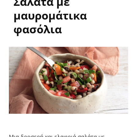
Σαλάτα με
μαυρομάτικα
φασόλια
Μια δροσερή και ελαφριά σαλάτα με