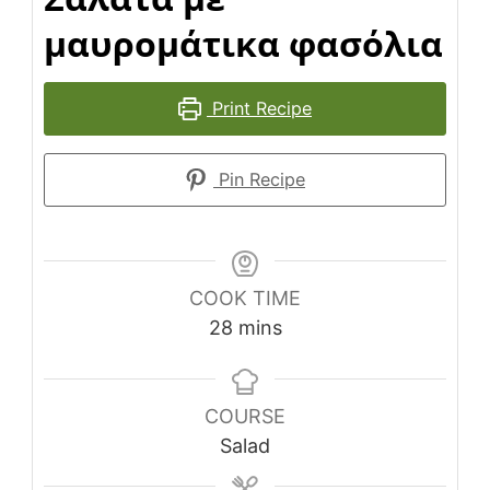
μαυρομάτικα φασόλια
Print Recipe
Pin Recipe
COOK TIME
minutes
28
mins
COURSE
Salad