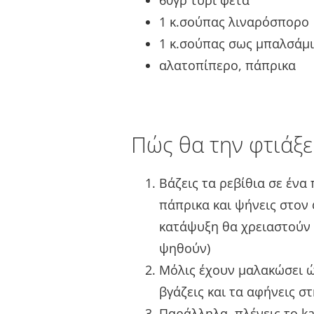
60γρ τυρί φέτα
1 κ.σούπας λιναρόσπορο
1 κ.σούπας σως μπαλσάμι
αλατοπίπερο, πάπρικα
Πώς θα την φτιάξε
Βάζεις τα ρεβίθια σε ένα
πάπρικα και ψήνεις στον
κατάψυξη θα χρειαστούν 
ψηθούν)
Μόλις έχουν μαλακώσει ώ
βγάζεις και τα αφήνεις 
Παράλληλα, πλένεις το ka