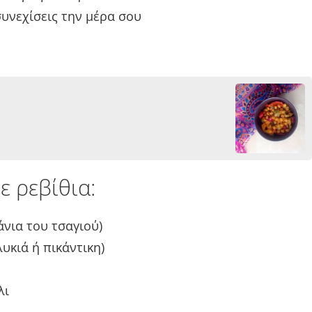
συνεχίσεις την μέρα σου
ε ρεβίθια:
άνια του τσαγιού)
υκιά ή πικάντικη)
λι