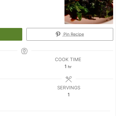
Pin Recipe
COOK TIME
hour
1
hr
SERVINGS
1