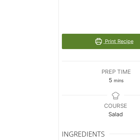
Print Recipe
PREP TIME
minutes
5
mins
COURSE
Salad
INGREDIENTS