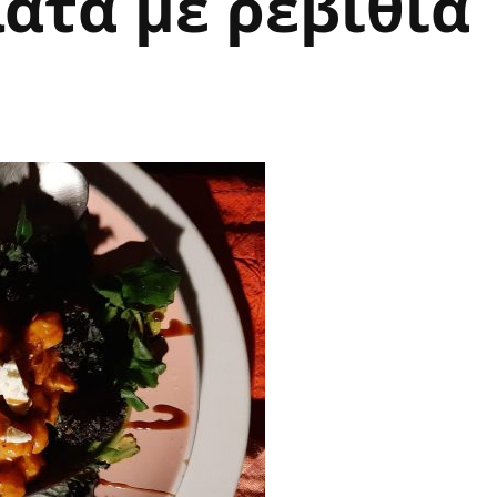
άτα με ρεβίθια