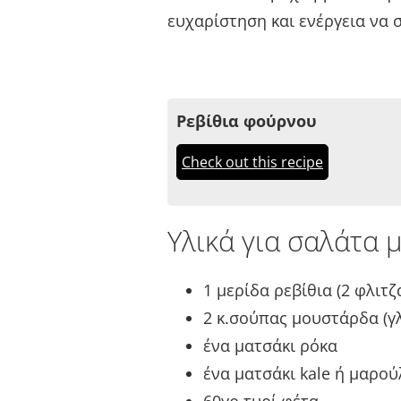
ευχαρίστηση και ενέργεια να 
Ρεβίθια φούρνου
Check out this recipe
Υλικά για σαλάτα μ
1 μερίδα ρεβίθια (2 φλιτζ
2 κ.σούπας μουστάρδα (γλ
ένα ματσάκι ρόκα
ένα ματσάκι kale ή μαρού