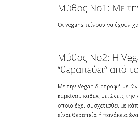
Μύθος Νο1: Με την
Οι vegans τείνουν να έχουν χ
Μύθος Νο2: Η Veg
“θεραπεύει” από τ
Με την Vegan διατροφή μειώνε
καρκίνου καθώς μειώνεις την
οποίο έχει συσχετισθεί με κά
είναι θεραπεία ή πανάκεια ένα