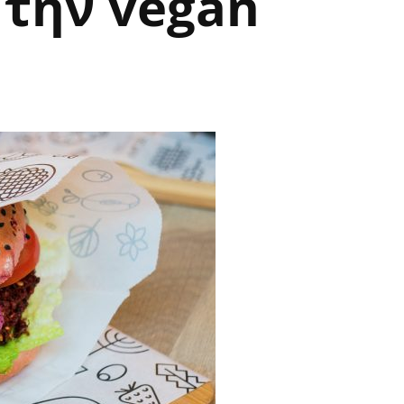
 την vegan