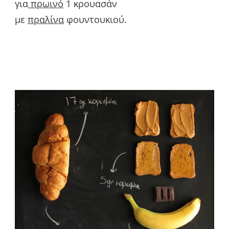
για
πρωινό
1 κρουασάν
με
πραλίνα
φουντουκιού.