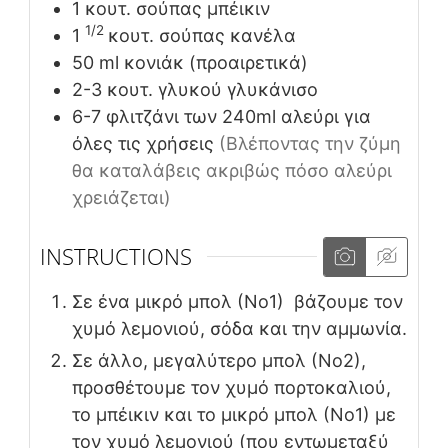
1
κουτ. σούπας
μπέικιν
1/2
1
κουτ. σούπας
κανέλα
50
ml
κονιάκ (προαιρετικά)
2-3
κουτ. γλυκού
γλυκάνισο
6-7
φλιτζάνι των 240ml
αλεύρι για
όλες τις χρήσεις
(Βλέποντας την ζύμη
θα καταλάβεις ακριβώς πόσο αλεύρι
χρειάζεται)
INSTRUCTIONS
Σε ένα μικρό μπολ (Νο1) βάζουμε τον
χυμό λεμονιού, σόδα και την αμμωνία.
Σε άλλο, μεγαλύτερο μπολ (Νο2),
προσθέτουμε τον χυμό πορτοκαλιού,
το μπέικιν και το μικρό μπολ (Νο1) με
τον χυμό λεμονιού (που εντωμεταξύ