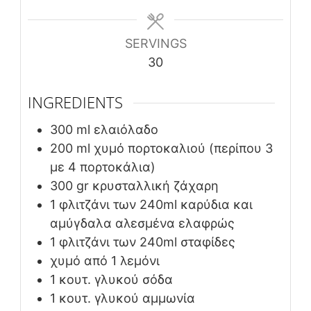
SERVINGS
30
INGREDIENTS
300
ml
ελαιόλαδο
200
ml
χυμό πορτοκαλιού (περίπου 3
με 4 πορτοκάλια)
300
gr
κρυσταλλική ζάχαρη
1
φλιτζάνι των 240ml
καρύδια και
αμύγδαλα αλεσμένα ελαφρώς
1
φλιτζάνι των 240ml
σταφίδες
χυμό από 1 λεμόνι
1
κουτ. γλυκού
σόδα
1
κουτ. γλυκού
αμμωνία