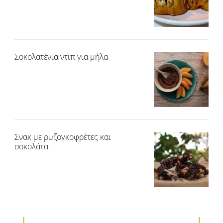
Σοκολατένια ντιπ για μήλα
Σνακ με ρυζογκοφρέτες και
σοκολάτα