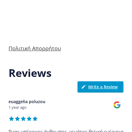
Πολιτική Απορρήτου
Reviews
Write a Review
euaggelia poluzou
1 year ago
Ένας υπέροχος άνθρωπος, γεμάτος θετική ενέργεια