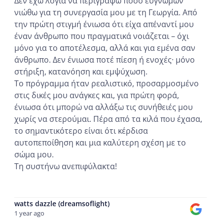
Δεν έχω λόγια να περιγράψω πόσο ευγνώμων
νιώθω για τη συνεργασία μου με τη Γεωργία. Από
την πρώτη στιγμή ένιωσα ότι είχα απέναντί μου
έναν άνθρωπο που πραγματικά νοιάζεται – όχι
μόνο για το αποτέλεσμα, αλλά και για εμένα σαν
άνθρωπο. Δεν ένιωσα ποτέ πίεση ή ενοχές· μόνο
στήριξη, κατανόηση και εμψύχωση.
Το πρόγραμμα ήταν ρεαλιστικό, προσαρμοσμένο
στις δικές μου ανάγκες και, για πρώτη φορά,
ένιωσα ότι μπορώ να αλλάξω τις συνήθειές μου
χωρίς να στερούμαι. Πέρα από τα κιλά που έχασα,
το σημαντικότερο είναι ότι κέρδισα
αυτοπεποίθηση και μια καλύτερη σχέση με το
σώμα μου.
Τη συστήνω ανεπιφύλακτα!
...
watts dazzle (dreamsoflight)
1 year ago