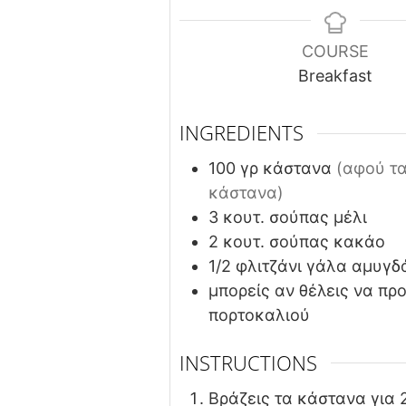
COURSE
Breakfast
INGREDIENTS
100
γρ
κάστανα
(αφού τα
κάστανα)
3
κουτ. σούπας
μέλι
2
κουτ. σούπας
κακάο
1/2
φλιτζάνι
γάλα αμυγδ
μπορείς αν θέλεις να πρ
πορτοκαλιού
INSTRUCTIONS
Βράζεις τα κάστανα για 