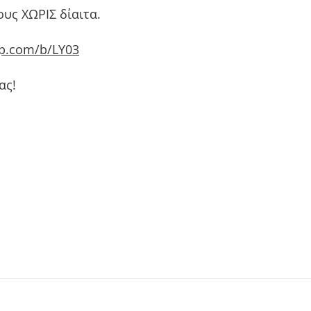
υς ΧΩΡΙΣ δίαιτα.
ip.com/b/LY03
ας!