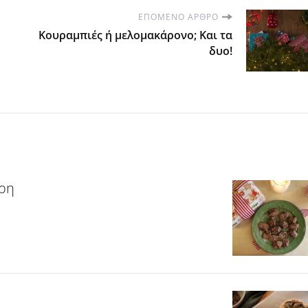
ΕΠΌΜΕΝΟ ΆΡΘΡΟ
Κουραμπιές ή μελομακάρονο; Και τα
δυο!
αρη