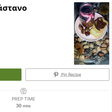
άστανο
Pin Recipe
PREP TIME
minutes
30
mins