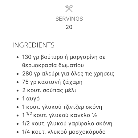
SERVINGS
20
INGREDIENTS
130
γρ
βούτυρο ή μαργαρίνη σε
θερμοκρασία δωματίου
280
γρ
αλεύρι για όλες τις χρήσεις
75
γρ
καστανή ζάχαρη
2
κουτ. σούπας
μέλι
1
αυγό
1
κουτ. γλυκού
τζίντζερ σκόνη
1/2
1
κουτ. γλυκού
κανέλα ½
1/2
κουτ. γλυκού
γαρίφαλο σκόνη
1/4
κουτ. γλυκού
μοσχοκάρυδο