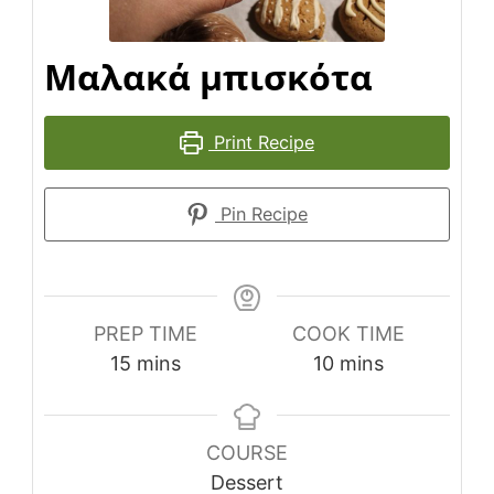
Μαλακά μπισκότα
Print Recipe
Pin Recipe
PREP TIME
COOK TIME
minutes
minutes
15
mins
10
mins
COURSE
Dessert