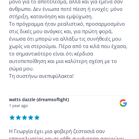
μόνο για το αποτέλεσμα, αλλά και για εμένα σαν
άνθρωπο. Δεν ένιωσα ποτέ πίεση ή ενοχές· μόνο
στήριξη, κατανόηση και εμψύχωση.
Το πρόγραμμα ήταν ρεαλιστικό, προσαρμοσμένο
στις δικές μου ανάγκες και, για πρώτη φορά,
ένιωσα ότι μπορώ να αλλάξω τις συνήθειές μου
χωρίς να στερούμαι. Πέρα από τα κιλά που έχασα,
το σημαντικότερο είναι ότι κέρδισα
αυτοπεποίθηση και μια καλύτερη σχέση με το
σώμα μου.
Τη συστήνω ανεπιφύλακτα!
...
watts dazzle (dreamsoflight)
1 year ago
Η Γεωργία έχει μια φοβερή ζεστασιά σαν
επαγγελματίας και σε κάθε συνάντηση αφιερώνει