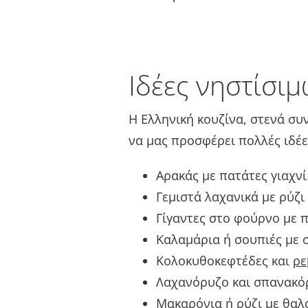
Ιδέες νηστίσι
Η Ελληνική κουζίνα, στενά συ
να μας προσφέρει πολλές ιδέε
Αρακάς με πατάτες γιαχνί 
Γεμιστά λαχανικά με ρύζι 
Γίγαντες στο φούρνο με π
Καλαμάρια ή σουπιές με σ
Κολοκυθοκεφτέδες και
ρε
Λαχανόρυζο και σπανακόρ
Μακαρόνια ή ρύζι με θαλα