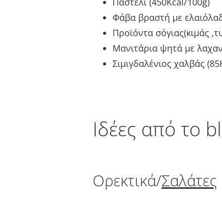
Παστέλι (450Kcal/100g)
Φάβα βραστή με ελαιόλαδ
Προϊόντα σόγιας(κιμάς ,τυ
Μανιτάρια ψητά με λαχανι
Σιμιγδαλένιος χαλβάς (85
Iδέες από το bl
Ορεκτικά/
Σαλάτες