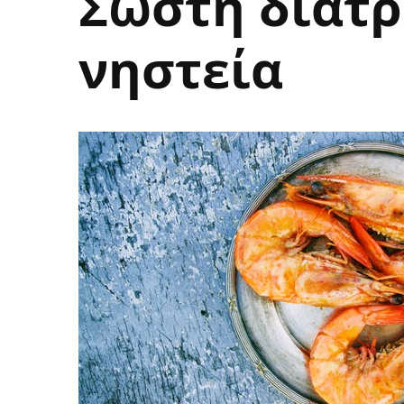
Σωστή διατρ
νηστεία