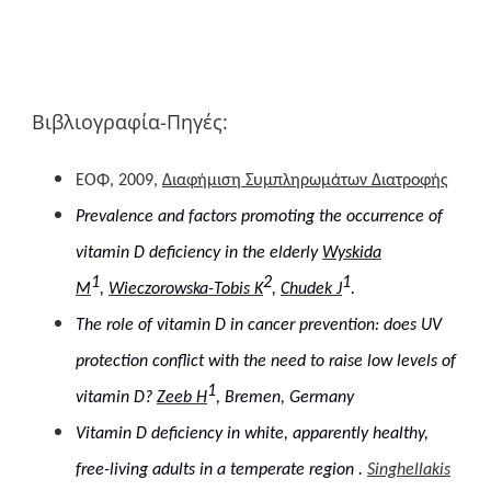
Βιβλιογραφία-Πηγές:
ΕΟΦ, 2009,
Διαφήμιση Συμπληρωμάτων Διατροφής
Prevalence and factors promoting the occurrence of
vitamin D deficiency in the elderly
Wyskida
1
2
1
M
,
Wieczorowska-Tobis K
,
Chudek J
.
The role of vitamin D in cancer prevention: does UV
protection conflict with the need to raise low levels of
1
vitamin D?
Zeeb H
, Bremen, Germany
Vitamin D deficiency in white, apparently healthy,
free-living adults in a temperate region .
Singhellakis